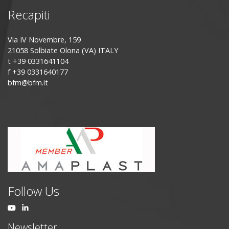
Recapiti
Via IV Novembre, 159
21058 Solbiate Olona (VA) ITALY
t +39 0331641104
f +39 0331640177
bfm@bfm.it
Follow Us
Newsletter